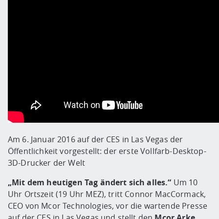
Am 6. Januar 2016 auf der CES in Las Vegas der
Öffentlichkeit vorgestellt: der erste Vollfarb-Desktop-
3D-Drucker der Welt
„Mit dem heutigen Tag ändert sich alles.“
Um 10
Uhr Ortszeit (19 Uhr MEZ), tritt Connor MacCormack,
CEO von Mcor Technologies, vor die wartende Presse
auf der CES in Las Vegas und stellt den
Mcor Arke