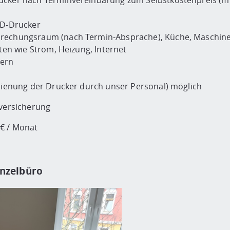
cker nach Terminvereinbarung zum Selbstkostenpreis (mit
3D-Drucker
rechungsraum (nach Termin-Absprache), Küche, Maschinenh
ten wie Strom, Heizung, Internet
rern
edienung der Drucker durch unser Personal) möglich
tversicherung
0€ / Monat
inzelbüro