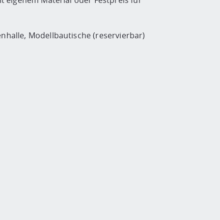
 eigenem Material oder Festpreis für
alle, Modellbautische (reservierbar)