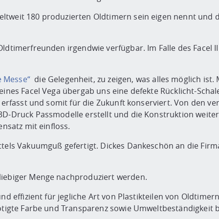
ltweit 180 produzierten Oldtimern sein eigen nennt und d
ldtimerfreunden irgendwie verfügbar. Im Falle des Facel II
e Messe“
die Gelegenheit, zu zeigen, was alles möglich ist
 eines Facel Vega übergab uns eine defekte Rücklicht-Sch
i erfasst und somit für die Zukunft konserviert. Von den v
3D-Druck Passmodelle erstellt und die Konstruktion weiter
ensatz mit einfloss.
ittels Vakuumguß gefertigt. Dickes Dankeschön an die Fir
liebiger Menge nachproduziert werden.
nd effizient für jegliche Art von Plastikteilen von Oldtimern
enötigte Farbe und Transparenz sowie Umweltbeständigkeit